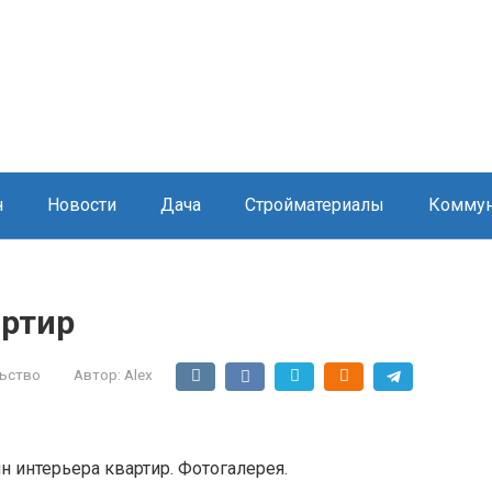
н
Новости
Дача
Стройматериалы
Коммун
артир
ьство
Автор:
Alex
н интерьера квартир. Фотогалерея.