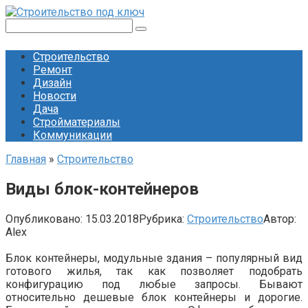
Перейти
к
Поиск:
контенту
Строительство
Ремонт
Дизайн
Новости
Дача
Стройматериалы
Коммуникации
Главная
»
Строительство
Виды блок-контейнеров
Опубликовано:
15.03.2018
Рубрика:
Строительство
Автор:
Alex
Блок контейнеры, модульные здания – популярный вид
готового жилья, так как позволяет подобрать
конфигурацию под любые запросы. Бывают
относительно дешевые блок контейнеры и дорогие.