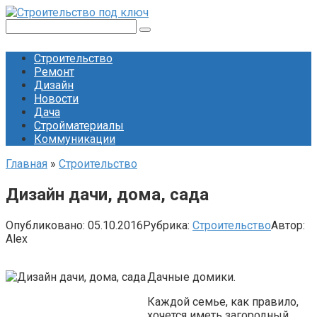
Перейти
к
Поиск:
контенту
Строительство
Ремонт
Дизайн
Новости
Дача
Стройматериалы
Коммуникации
Главная
»
Строительство
Дизайн дачи, дома, сада
Опубликовано:
05.10.2016
Рубрика:
Строительство
Автор:
Alex
Дачные домики.
Каждой семье, как правило,
хочется иметь загородный