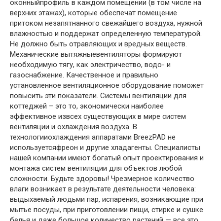
оконныйпрофиль в каждом помещении (в том числе на
верхних этажах), которые обеспечат помещение
притоком незапятнанного свежайшего воздуха, нужной
влажностью и поддержат определенную температурой.
Не должно быть отравляющих и вредных веществ.
Механические вытяжныевентиляторы формируют
необходимую тягу, как электричество, водо- и
газоснабжение. Качественное и правильно
установленное вентиляционное оборудование поможет
повысить эти показатели. Системы вентиляции для
коттеджей – это то, экономически наиболее
эффективное извсех существующих в мире систем
вентиляции и охлаждения воздуха. В
технологииохлаждения аппаратами BreezPAD не
используетсяфреон и другие хладагенты. Специалисты
нашей компании имеют богатый опыт проектирования и
монтажа систем вентиляции для объектов любой
сложности. Будьте здоровы! Чрезмерное количество
влаги возникает в результате деятельности человека:
выдыхаемый людьми пар, испарения, возникающие при
мытье посуды, при приготовлении пищи, стирке и сушке
белья и даже большое количество растений — все это