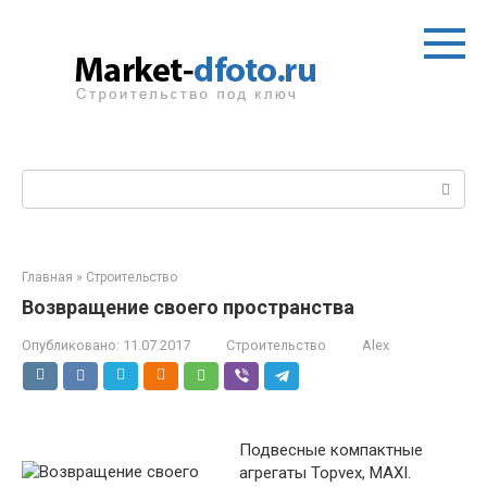
Перейти
к
контенту
Поиск:
Главная
»
Строительство
Возвращение своего пространства
Опубликовано:
11.07.2017
Строительство
Alex
Подвесные компактные
агрегаты Topvex, MAXI.