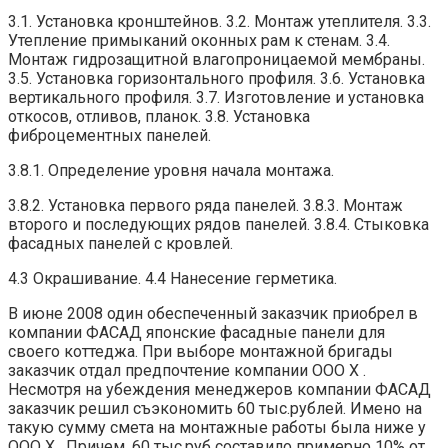
3.1. Установка кронштейнов. 3.2. Монтаж утеплителя. 3.3.
Утепление примыканий оконных рам к стенам. 3.4.
Монтаж гидрозащитной влагопроницаемой мембраны.
3.5. Установка горизонтального профиля. 3.6. Установка
вертикального профиля. 3.7. Изготовление и установка
откосов, отливов, планок. 3.8. Установка
фиброцементных панелей.
3.8.1. Определение уровня начала монтажа.
3.8.2. Установка первого ряда панелей. 3.8.3. Монтаж
второго и последующих рядов панелей. 3.8.4. Стыковка
фасадных панелей с кровлей.
4.3 Окрашивание. 4.4 Нанесение герметика.
В июне 2008 один обеспеченный заказчик приобрел в
компании ФАСАД японские фасадные панели для
своего коттеджа. При выборе монтажной бригады
заказчик отдал предпочтение компании ООО Х .
Несмотря на убеждения менеджеров компании ФАСАД
заказчик решил съэкономить 60 тыс.рублей. Имено на
такую сумму смета на монтажные работы была ниже у
ООО Х . Причем, 60 тыс.руб составило примерно 10% от