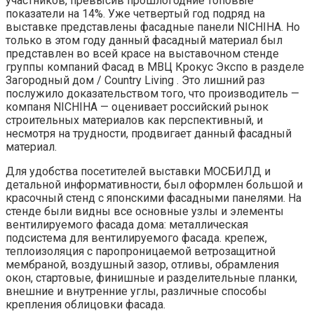
участников, превысив прошлогодние топовые
показатели на 14%. Уже четвертый год подряд на
выставке представлены фасадные панели NICHIHA. Но
только в этом году данный фасадный материал был
представлен во всей красе на выставочном стенде
группы компаний Фасад в МВЦ Крокус Экспо в разделе
Загородный дом / Country Living . Это лишний раз
послужило доказательством того, что производитель —
компаня NICHIHA — оценивает российский рынок
строительных материалов как перспективный, и
несмотря на трудности, продвигает данный фасадный
материал.
Для удобства посетителей выставки МОСБИЛД и
детальной информативности, был оформлен большой и
красочный стенд с японскими фасадными панелями. На
стенде были видны все основные узлы и элементы
вентилируемого фасада дома: металлическая
подсистема для вентилируемого фасада. крепеж,
теплоизоляция с паропроницаемой ветрозащитной
мембраной, воздушный зазор, отливы, обрамления
окон, стартовые, финишные и разделительные планки,
внешние и внутренние углы, различные способы
крепления облицовки фасада.