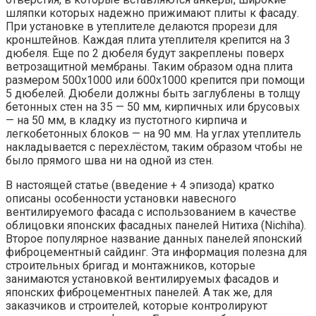
шляпки которых надежно прижимают плиты к фасаду.
При установке в утеплителе делаются прорези для
кронштейнов. Каждая плита утеплителя крепится на 3
дюбеля. Еще по 2 дюбеля будут закреплены поверх
ветрозащитной мембраны. Таким образом одна плита
размером 500х1000 или 600х1000 крепится при помощи
5 дюбелей. Дюбели должны быть заглублены в толщу
бетонных стен на 35 — 50 мм, кирпичных или брусовых
— на 50 мм, в кладку из пустотного кирпича и
легкобетонных блоков — на 90 мм. На углах утеплитель
накладывается с перехлёстом, таким образом чтобы не
было прямого шва ни на одной из стен.
В настоящей статье (введение + 4 эпизода) кратко
описаны особенности установки навесного
вентилируемого фасада с использованием в качестве
облицовки японских фасадных панелей Нитиха (Nichiha).
Второе популярное название данных панелей японский
фиброцементный сайдинг. Эта информация полезна для
строительных бригад и монтажников, которые
занимаются установкой вентилируемых фасадов и
японских фиброцементных панелей. А так же, для
заказчиков и строителей, которые контролируют