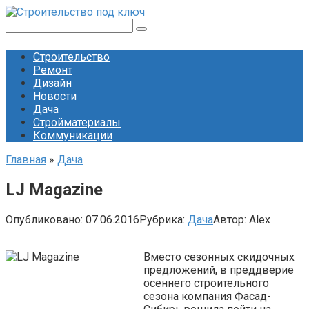
Перейти
к
Поиск:
контенту
Строительство
Ремонт
Дизайн
Новости
Дача
Стройматериалы
Коммуникации
Главная
»
Дача
LJ Magazine
Опубликовано:
07.06.2016
Рубрика:
Дача
Автор:
Alex
Вместо сезонных скидочных
предложений, в преддверие
осеннего строительного
сезона компания Фасад-