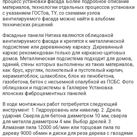
процесс установки фасада. Более подробное описание
материалов, технологии отдельных процессов установки
с указанием ГОСТов, ТУ, со схемами узлов
вентилируемого фасада можно найти в альбоме
технических решений.
Фасадные панели Нитиха являются облицовкой
вентилируемого фасада и крепятся к металлической
подсистеме или деревянному каркасу. Деревянный
каркас рекомендован только для каркасно-щитовых
домов. Металлическая подсистема подходит для домов,
зданий, стены которых выполнены из таких материалов,
как: брус, кругляк, полнотелый и пустотелый кирпич,
керамзитоблок, шлакоблок, блок из пенобетона,
газобетона, бетон с несъемной опалубкой из ПСБС. Фото
облицовки и подсистемы в Галлерее Установка
японских фиброцементных панелей.
В ходе монтажных работ потребуется следующий
инструмент: 1. Гидроуровень или нивелир. 2. Дрель
ударная. Сверла для бетона диаметром 10 мм, сверла
для металла диаметром 4 мм. Выбор дрелей. 3.
Алмазная пила 12000 об/мин или торцовая пила по
дереву 9000 обмин и диски для реза дерева с гвоздями