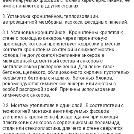
вентилируемых фасадов с такими характеристиками, не
имеют аналогов в других странах.
3. Установка кронштейнов, теплоизоляции,
ветрозащитной мембраны, каркаса, фасадных панелей.
3.1. Установка кронштейнов . Кронштейны крепятся к
стене с помощью анкеров через паронитовую
прокладку, которая препятствует коррозии в местах
контакта кронштейна со стеной и снижает мостик
холода. Не допускается крепление анкеров в
межшовный цементный состав и анкеров с
металлической распорной зоной. Для пено-, газо-
бетонов, щелевого, облицовочного кирпича, пустотелых
керамзито-бетонных и шлако- бетонных блоков,
рекомендуются химические анкеры или анкеры с
особой распорной зоной. Причины использования
химических анкеров.
3.2. Монтаж утеплителя в один слой . В соответствии с
технологией монтажа вентилируемых фасадов
утеплитель крепится на фасаде здания при помощи
пластиковых анкеров с сердечником из полиамида,
стали или стеклопластика, для чего в стене сверлятся
отверстия, в которые вставляются анкеры, широкие