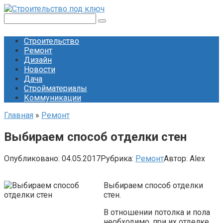
Перейти
к
Поиск:
контенту
Строительство
Ремонт
Дизайн
Новости
Дача
Стройматериалы
Коммуникации
Главная
»
Ремонт
Выбираем способ отделки стен
Опубликовано:
04.05.2017
Рубрика:
Ремонт
Автор:
Alex
Выбираем способ отделки
стен.
В отношении потолка и пола
необходимо, при их отделке,