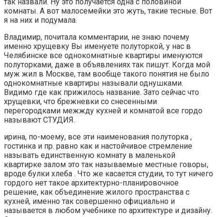
так назвали. Ну это получается одна с половиной
комнаты. А вот малосемейки это жуть, такие тесные. Вот
я на них и подумала.
Владимир, почитала комментарии, не знаю почему
именно хрущевку Вы именуете полуторкой, у нас в
Челябинске все однокомнатные квартиры именуются
полуторками, даже в объявлениях так пишут. Когда мой
муж жил в Москве, там вообще такого понятия не было
однокомнатные квартиры называли однушками.
Видимо где как прижилось название. Зато сейчас что
хрущевки, что брежневки со снесенными
перегородками межжду кухней и комнатой все гордо
называют СТУДИЯ.
ирина, по-моему, все эти наименования полуторка ,
гостинка и пр. равно как и настойчивое стремление
называть единственную комнату в маленькой
квартирке залом это так называемые местные говоры,
вроде булки хлеба . Что же касается студии, то тут ничего
гордого нет такое архитектурно-планировочное
решение, как объединение жилого пространства с
кухней, именно так совершенно официально и
называется в любом учебнике по архитектуре и дизайну.