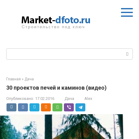
Перейти
к
контенту
Поиск:
Главная
»
Дача
30 проектов печей и каминов (видео)
Опубликовано:
17.02.2016
Дача
Alex