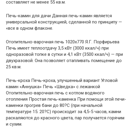
составляет не менее 55 кв.м.
Печь-камин для дачи Данная печь-камин является
универсальной конструкцией, сделанной по принципу —
«все в одном флаконе.
Отопительно-варочная печь 1020х770 Я.Г. Порфирьева
Печь имеет теплоотдачу 3,5 кВт (3000 ккал/ч) при
одноразовой топке в сутки и 4,1 кВт (3500 ккал/ч) — при
двухразовой. Она позволяет отапливать помещение до
25 кв.м.
Печь-кроха Печь-кроха, улучшенный вариант Угловой
камин «Аннушка» Печь «Шведка» с лежанкой
Отопительно-варочная печь с котлом водяного
отопления Простая печь-каменка При помощи этой печи-
каменки прогрев бани до 80?С (при начальной
температуре 15. 20?С) происходит за 4,5-5 часов, камни
раскаляются до красного цвета, пар получается горячим
и сухим.