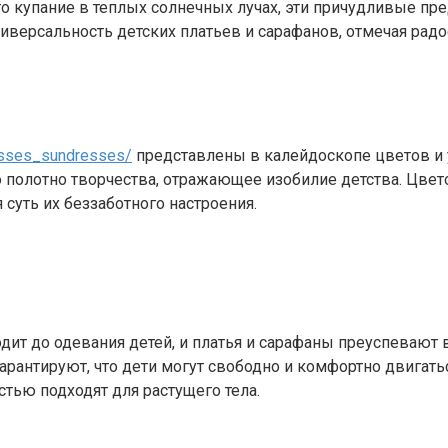
осто купание в теплых солнечных лучах, эти причудливые 
ниверсальность детских платьев и сарафанов, отмечая рад
resses_sundresses/
представлены в калейдоскопе цветов и у
то полотно творчества, отражающее изобилие детства. Цве
 суть их беззаботного настроения.
ит до одевания детей, и платья и сарафаны преуспевают в 
гарантируют, что дети могут свободно и комфортно двигать
стью подходят для растущего тела.
и