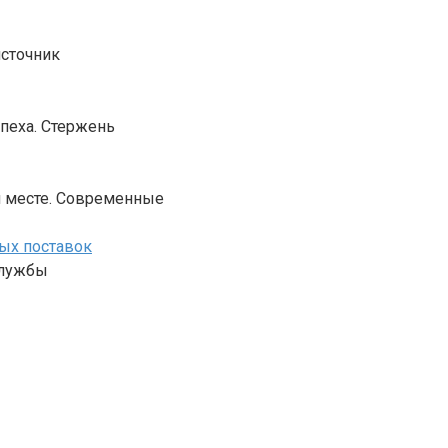
источник
пеха. Стержень
м месте. Современные
мых поставок
службы