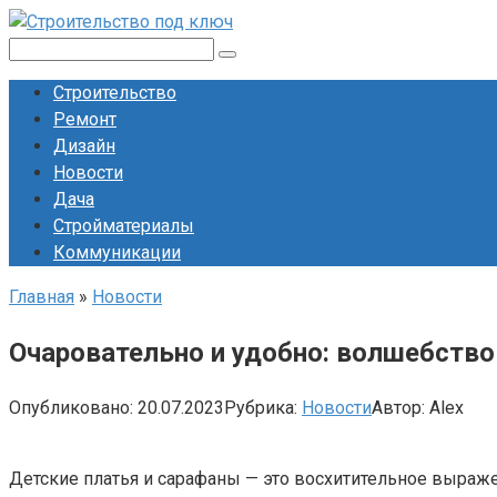
Перейти
к
Поиск:
контенту
Строительство
Ремонт
Дизайн
Новости
Дача
Стройматериалы
Коммуникации
Главная
»
Новости
Очаровательно и удобно: волшебство
Опубликовано:
20.07.2023
Рубрика:
Новости
Автор:
Alex
Детские платья и сарафаны — это восхитительное выраже