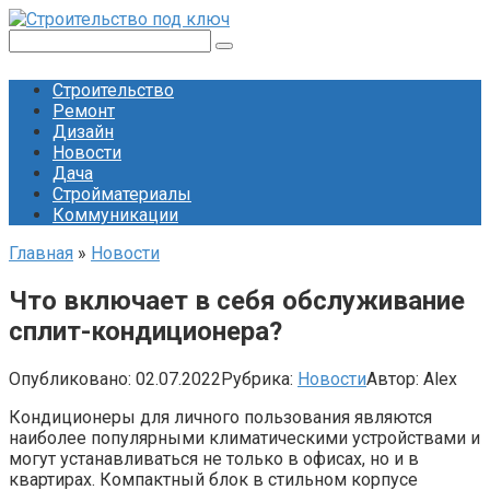
Перейти
к
Поиск:
контенту
Строительство
Ремонт
Дизайн
Новости
Дача
Стройматериалы
Коммуникации
Главная
»
Новости
Что включает в себя обслуживание
сплит-кондиционера?
Опубликовано:
02.07.2022
Рубрика:
Новости
Автор:
Alex
Кондиционеры для личного пользования являются
наиболее популярными климатическими устройствами и
могут устанавливаться не только в офисах, но и в
квартирах. Компактный блок в стильном корпусе