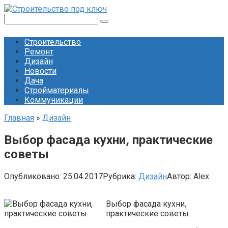
Перейти
к
Поиск:
контенту
Строительство
Ремонт
Дизайн
Новости
Дача
Стройматериалы
Коммуникации
Главная
»
Дизайн
Выбор фасада кухни, практические
советы
Опубликовано:
25.04.2017
Рубрика:
Дизайн
Автор:
Alex
Выбор фасада кухни,
практические советы.