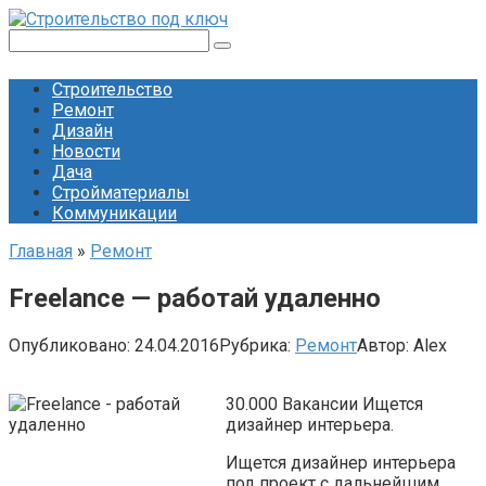
Перейти
к
Поиск:
контенту
Строительство
Ремонт
Дизайн
Новости
Дача
Стройматериалы
Коммуникации
Главная
»
Ремонт
Freelance — работай удаленно
Опубликовано:
24.04.2016
Рубрика:
Ремонт
Автор:
Alex
30.000 Вакансии Ищется
дизайнер интерьера.
Ищется дизайнер интерьера
под проект с дальнейшим