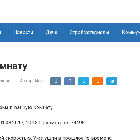
н
Новости
Дача
Стройматериалы
Коммун
омнату
кации
Автор:
Alex
ома в ванную комнату.
01.08.2017, 10:13 Просмотров: 74495.
ой скоростью. Уже ушли в прошлое те времена,